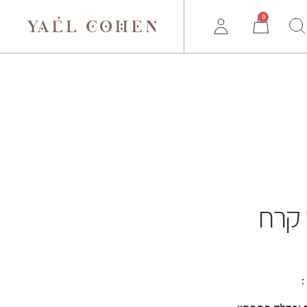
0
 קרח
: