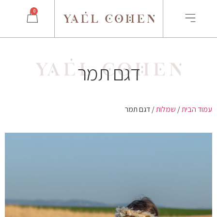
0
דגם תמר
עמוד הבית
/
שמלות
/ דגם תמר